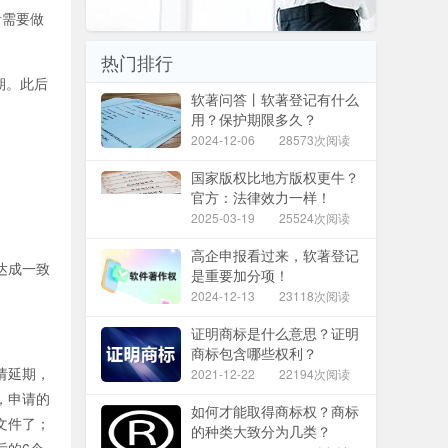
者需要做
热门排行
期。此后
软著问答丨软著登记有什么
用？保护期限多久？
2024-12-06
28573次阅读
国家版权比地方版权更牛？
官方：法律效力一样！
2025-03-19
25524次阅读
高企申报看过来，软著登记
达成一致
是重要加分项！
2024-12-13
23118次阅读
证明商标是什么意思？证明
商标包含哪些权利？
请延期，
2021-12-22
22194次阅读
，申请的
如何才能取得商标权？商标
文件了；
的种类大致分为几类？
后的6个