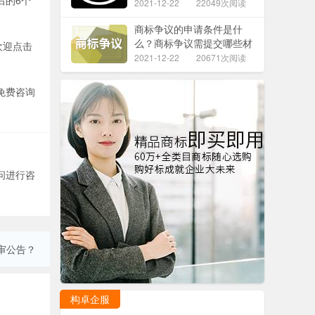
2021-12-22
22049次阅读
商标争议的申请条件是什
么？商标争议需提交哪些材
欢迎点击
料？
2021-12-22
20671次阅读
免费咨询
问进行咨
审公告？
构卓企服