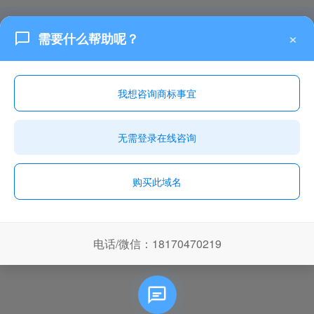
Copyright © 2025
赣州乐融知识产权有限公司
×
需要什么帮助呢？
城市列表
TXT地图
XML地图
本站为域名停放页面，全部内容为网页演示效果，无任何实际意义！如果侵犯
了您的版权，请联系我们将及时更正和删除！
我想咨询商标事宜
无需登录在线咨询
购买此域名
电话/微信：18170470219